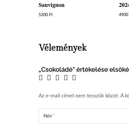
Sauvignon
202
5200
Ft
490
Vélemények
„Csokoládé” értékelése elsőké
Az e-mail címet nem tesszük közzé.
A k