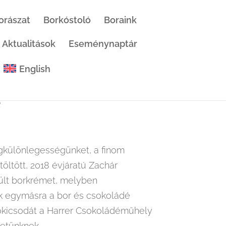
orászat
Borkóstoló
Boraink
Aktualitások
Eseménynaptár
English
okoládé
é
gkülönlegességünket, a finom
öltött, 2018 évjáratú Zachár
ült borkrémet, melyben
k egymásra a bor és csokoládé
sokicsodát a Harrer Csokoládéműhely
etünknek.