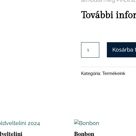
További info
Csokoládé
Kosárba
mennyiség
Kategória:
Termékeink
veltelini
Bonbon