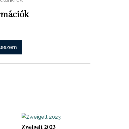
rmációk
 teszem
Zweigelt 2023