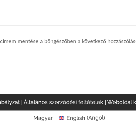
lcímem mentése a böngészőben a következő hozzászólá
abályzat
|
Általános szerződési feltételek
|
Weboldal k
Magyar
English
(
Angol
)