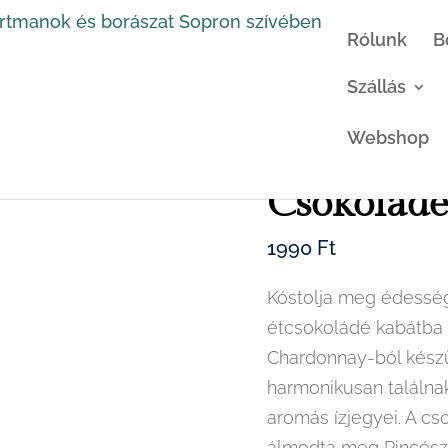
Rólunk
B
Szállás
Webshop
Kezdőlap
→
Termékeink
→ Cs
Csokolád
1990
Ft
Kóstolja meg édessé
étcsokoládé kabátba t
Chardonnay-ból kész
harmonikusan találna
aromás ízjegyei. A c
álmodta meg Pincész