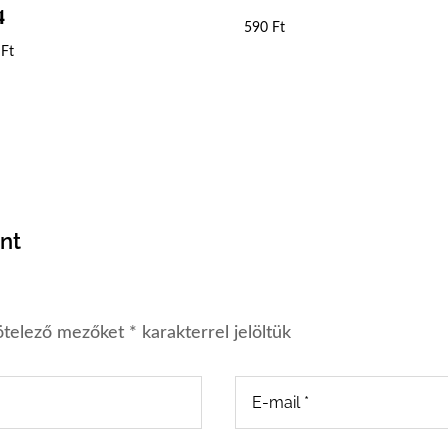
4
590
Ft
0
Ft
nt
ötelező mezőket
*
karakterrel jelöltük