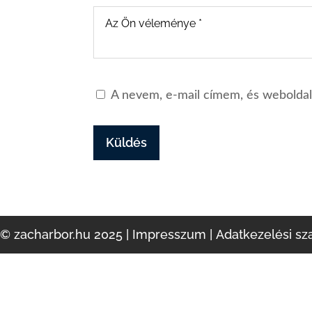
A nevem, e-mail címem, és webolda
Küldés
© zacharbor.hu 2025 |
Impresszum
|
Adatkezelési sz