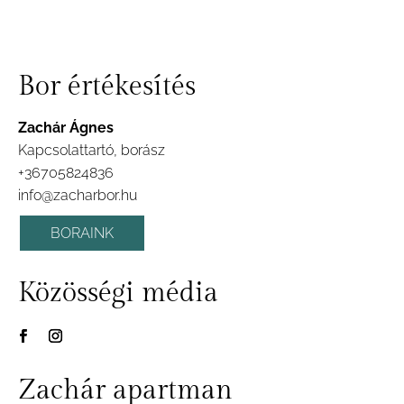
Bor értékesítés
Zachár Ágnes
Kapcsolattartó, borász
+36705824836
info@zacharbor.hu
BORAINK
Közösségi média
Zachár apartman