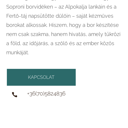
Soproni borvidéken – az Alpokalja lankáin és a
Fertő-táj napsütötte dűlőin – saját kézműves
borokat alkossak. Hiszem, hogy a bor készítése
nem csak szakma, hanem hivatás, amely tükrözi
a föld, az időjárás, a szőlő és az ember közös
munkáját.
KAPCSOLAT
+36(70)5824836
